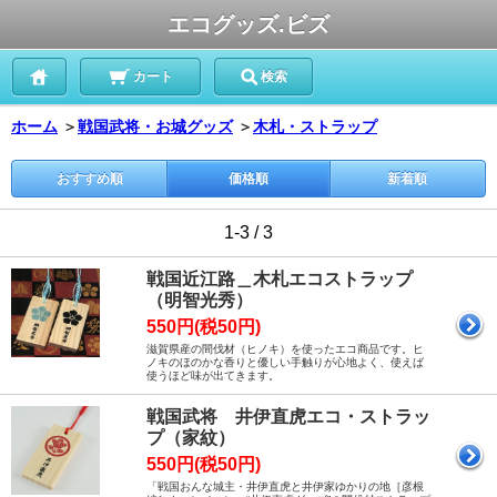
エコグッズ.ビズ
カート
検索
ホーム
＞
戦国武将・お城グッズ
＞
木札・ストラップ
おすすめ順
価格順
新着順
1-3 / 3
戦国近江路＿木札エコストラップ
（明智光秀）
550円(税50円)
滋賀県産の間伐材（ヒノキ）を使ったエコ商品です。ヒ
ノキのほのかな香りと優しい手触りが心地よく、使えば
使うほど味が出てきます。
戦国武将 井伊直虎エコ・ストラッ
プ（家紋）
550円(税50円)
「戦国おんな城主・井伊直虎と井伊家ゆかりの地［彦根