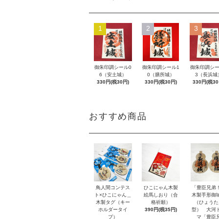
1
2
3
御朱印調シール0
御朱印調シール1
御朱印調シー
6（安土城）
0（膳所城）
3（長浜城
330円(税30円)
330円(税30円)
330円(税30
おすすめ商品
鳥人間コンテス
ひこにゃん木製
「豊臣兄弟
ト×ひこにゃん＿
絵馬しおり（合
木製手形御
木製タグ（キー
格祈願）
（ひょうた
ホルダータイ
390円(税35円)
型） 大河
プ）
マ「豊臣