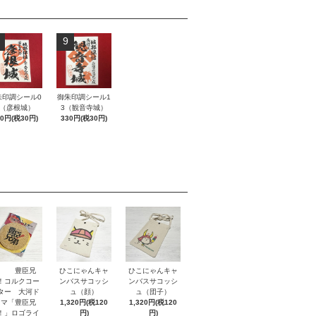
9
朱印調シール0
御朱印調シール1
5（彦根城）
3（観音寺城）
30円(税30円)
330円(税30円)
豊臣兄
ひこにゃんキャ
ひこにゃんキャ
！コルクコー
ンバスサコッシ
ンバスサコッシ
ター 大河ド
ュ（顔）
ュ（団子）
ラマ「豊臣兄
1,320円(税120
1,320円(税120
！」ロゴライ
円)
円)