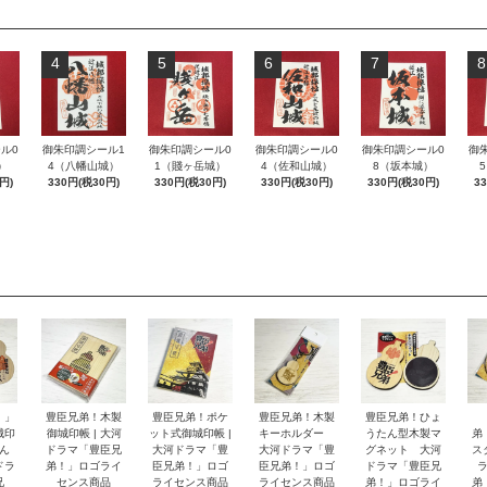
4
5
6
7
8
ル0
御朱印調シール1
御朱印調シール0
御朱印調シール0
御朱印調シール0
御
）
4（八幡山城）
1（賤ヶ岳城）
4（佐和山城）
8（坂本城）
円)
330円(税30円)
330円(税30円)
330円(税30円)
330円(税30円)
3
！」
豊臣兄弟！木製
豊臣兄弟！ポケ
豊臣兄弟！木製
豊臣兄弟！ひょ
城印
御城印帳 | 大河
ット式御城印帳 |
キーホルダー
うたん型木製マ
弟
ん
ドラマ「豊臣兄
大河ドラマ「豊
大河ドラマ「豊
グネット 大河
ス
ドラ
弟！」ロゴライ
臣兄弟！」ロゴ
臣兄弟！」ロゴ
ドラマ「豊臣兄
兄
センス商品
ライセンス商品
ライセンス商品
弟！」ロゴライ
弟