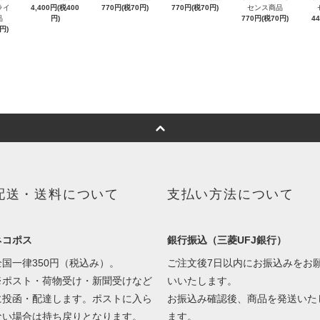
ライ
4,400円(税400
770円(税70円)
770円(税70円)
センス商品
品
円)
770円(税70円)
4
円)
配送・送料について
支払い方法について
ネコポス
銀行振込（三菱UFJ銀行）
全国一律350円（税込み）。
ご注文後7日以内にお振込みをお
※ポスト・荷物受け・新聞受けなど
いいたします。
に投函・配達します。ポストに入ら
お振込み確認後、商品を発送いた
ない場合は持ち戻りとなります。
ます。