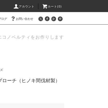
アカウント
カート(0)
ブログ
お問い合わせ
エコノベルティをお作りします
ッズ
製ブローチ（ヒノキ間伐材製）