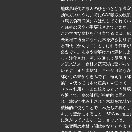
地球温暖化の原因のひとつとなる温室
効果ガスのうち、特にCO2吸収の役割
（環境負荷低減）をはたしてくれてい
る森林の保全が重要視されています。
この大切な森林を守り育てるには、成
長過程で過密になった木を抜き切りす
る間伐（かんばつ）とよばれる作業が
必要です。雨水や雪解け水は森林によ
って浄化され、河川を通じて琵琶湖へ
と流れ込み、森林と琵琶湖は繋がって
います。また木材は、再生が可能な森
林からの豊かな恵みです。植える（林
業）→伐って（木材産業）→使って
（木材利用）→また植えるという循環
を通じて、森の健康が持続的に保た
れ、地域で生み出された木材を地域で
積極的に使うことで、私たちの暮らし
をより豊かにすること（SDGsの推進
に繋がっています。当ショップは、
「滋賀県の木材（間伐材など）をより