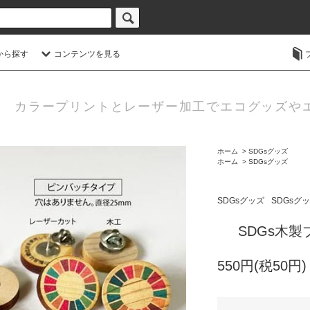
から探す
コンテンツを見る
カラープリントとレーザー加工でエコグッズや
ホーム
>
SDGsグッズ
ホーム
>
SDGsグッズ
SDGsグッズ
SDGsグ
SDGs木
550円(税50円)