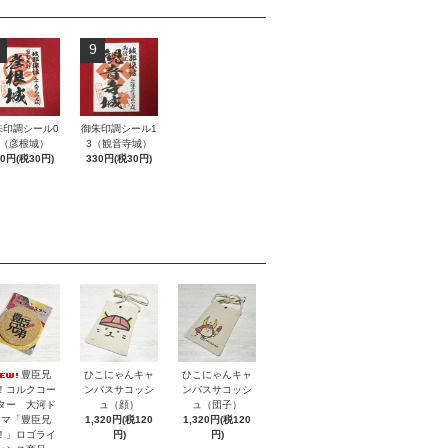
9
朱印調シール0
御朱印調シール1
5（彦根城）
3（観音寺城）
30円(税30円)
330円(税30円)
豊臣兄
ひこにゃんキャ
ひこにゃんキャ
！コルクコー
ンバスサコッシ
ンバスサコッシ
ター 大河ド
ュ（顔）
ュ（団子）
ラマ「豊臣兄
1,320円(税120
1,320円(税120
！」ロゴライ
円)
円)