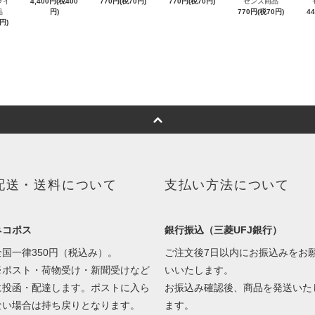
ライ
4,400円(税400
770円(税70円)
770円(税70円)
センス商品
品
円)
770円(税70円)
4
円)
配送・送料について
支払い方法について
ネコポス
銀行振込（三菱UFJ銀行）
全国一律350円（税込み）。
ご注文後7日以内にお振込みをお
※ポスト・荷物受け・新聞受けなど
いいたします。
に投函・配達します。ポストに入ら
お振込み確認後、商品を発送いた
ない場合は持ち戻りとなります。
ます。