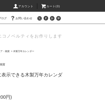
アカウント
カート(0)
ブログ
お問い合わせ
エコノベルティをお作りします
リア・雑貨
>
木製万年カレンダー
雑貨
に表示できる木製万年カレンダ
200円)