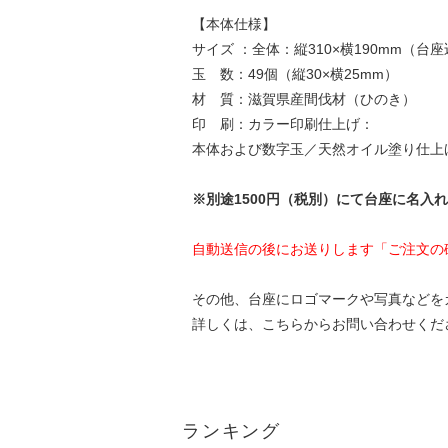
【本体仕様】
サイズ ：全体：縦310×横190mm（台
玉 数：49個（縦30×横25mm）
材 質：滋賀県産間伐材（ひのき）
印 刷：カラー印刷仕上げ：
本体および数字玉／天然オイル塗り仕上
※別途1500円（税別）にて台座に名入
自動送信の後にお送りします「ご注文の
その他、台座にロゴマークや写真などを
詳しくは、
こちらから
お問い合わせくだ
ランキング