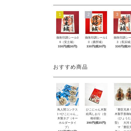
1
2
3
御朱印調シール0
御朱印調シール1
御朱印調シー
6（安土城）
0（膳所城）
3（長浜城
330円(税30円)
330円(税30円)
330円(税30
おすすめ商品
鳥人間コンテス
ひこにゃん木製
「豊臣兄弟
ト×ひこにゃん＿
絵馬しおり（合
木製手形御
木製タグ（キー
格祈願）
（ひょうた
ホルダータイ
390円(税35円)
型） 大河
プ）
マ「豊臣