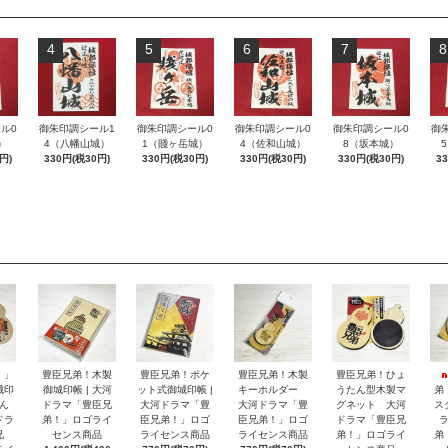
4
5
6
7
8
ル0
御朱印調シール1
御朱印調シール0
御朱印調シール0
御朱印調シール0
御
）
4（八幡山城）
1（賤ヶ岳城）
4（佐和山城）
8（坂本城）
円)
330円(税30円)
330円(税30円)
330円(税30円)
330円(税30円)
3
！」
豊臣兄弟！木製
豊臣兄弟！ポケ
豊臣兄弟！木製
豊臣兄弟！ひょ
城印
御城印帳 | 大河
ット式御城印帳 |
キーホルダー
うたん型木製マ
弟
ん
ドラマ「豊臣兄
大河ドラマ「豊
大河ドラマ「豊
グネット 大河
ス
ドラ
弟！」ロゴライ
臣兄弟！」ロゴ
臣兄弟！」ロゴ
ドラマ「豊臣兄
兄
センス商品
ライセンス商品
ライセンス商品
弟！」ロゴライ
弟