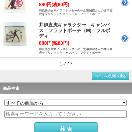
880円(税80円)
和風美少女系イラストレターの一之瀬誠都さんの井伊直
虎をプリントしたキャンパス フラットポーチ
井伊直虎キャラクター キャンパ
ス フラットポーチ（M) フルボ
ディ
880円(税80円)
和風美少女系イラストレターの一之瀬誠都さんの井伊直
虎をプリントしたキャンパス フラットポーチ
1-7 / 7
ページの先頭へ戻る
商品検索