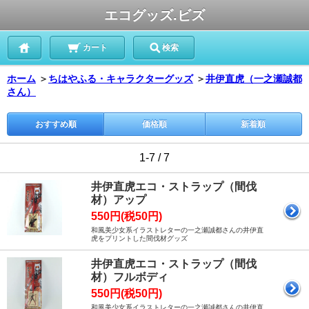
エコグッズ.ビズ
カート
検索
ホーム
＞
ちはやふる・キャラクターグッズ
＞
井伊直虎（一之瀬誠都
さん）
おすすめ順
価格順
新着順
1-7 / 7
井伊直虎エコ・ストラップ（間伐
材）アップ
550円(税50円)
和風美少女系イラストレターの一之瀬誠都さんの井伊直
虎をプリントした間伐材グッズ
井伊直虎エコ・ストラップ（間伐
材）フルボディ
550円(税50円)
和風美少女系イラストレターの一之瀬誠都さんの井伊直