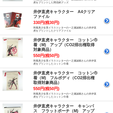
虎をプリントした間伐材グッズ
井伊直虎キャラクター A4クリア
ファイル
330円(税30円)
和風美少女系イラストレターの一之瀬誠都さんの井伊直
虎をプリントしたクリアファイル
井伊直虎キャラクター コットン巾
着（M) アップ（CO2排出権取得
対象商品）
550円(税50円)
和風美少女系イラストレターの一之瀬誠都さんの井伊直
虎をプリントしたコットン巾着
井伊直虎キャラクター コットン巾
着（M) フルボディ（CO2排出権
取得対象商品）
550円(税50円)
和風美少女系イラストレターの一之瀬誠都さんの井伊直
虎をプリントしたコットン巾着
井伊直虎キャラクター キャンパ
ス フラットポーチ（M) アップ