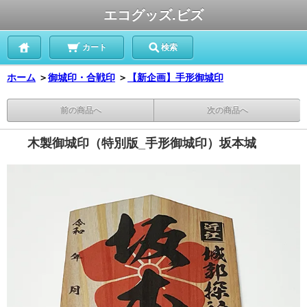
エコグッズ.ビズ
カート
検索
ホーム
＞
御城印・合戦印
＞
【新企画】手形御城印
前の商品へ
次の商品へ
木製御城印（特別版_手形御城印）坂本城