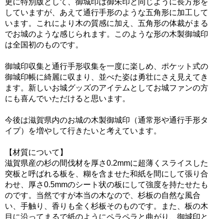
更に特別版として、御城印は御朱印と同じように長方形を
していますが、あえて通行手形のような五角形に加工して
います。これにより木の質感に加え、五角形の体裁がまる
でお城のような感じられます。このような形の木製御城印
は全国初のものです。
御城印収集と通行手形収集を一度に楽しめ、ポケット式の
御城印帳に綺麗に収まり、並べた姿は勇壮にさえ見えてき
ます。新しいお城グッズのアイテムとしてお城ファンの方
にも喜んでいただけると思います。
今後は滋賀県内のお城の木製御城印（通常形や通行手形タ
イプ）を増やして行きたいと考えています。
【材質について】
滋賀県産の杉の間伐材を厚さ0.2mmに超薄くスライスした
突板と呼ばれる板を、糊を含ませた和紙を間にして張り合
わせ、厚さ0.5mmのシート状の板にして強度を持たせたも
のです。当然ですが本当の木なので、杉板の自然な風合
い、手触り、香りも全く杉板そのものです。また、板の木
目に沿ってまるで紙のようにペラペラと曲がり、御城印と