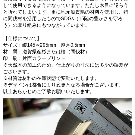
して使用できるようになっています。ただし木目に逆らう
と折れてしまいます。更に地元滋賀県の材料を使用し、特
に間伐材を活用したものでSDGs（15陸の豊かさを守ろ
う）の取り組みにもつながっています。
【仕様について】
サイズ：縦145×横95mm 厚さ0.5mm
材 質：滋賀県産杉または檜（間伐材）
印 刷：片面カラープリント
※天然木の加工のため、仕上がりの寸法には多少の誤差が
ございます。
※材質は材料の在庫状態で変動いたします。
※デザインは都合により変更となる場合がございます。
以上あらかじめご了承お願いいたします。