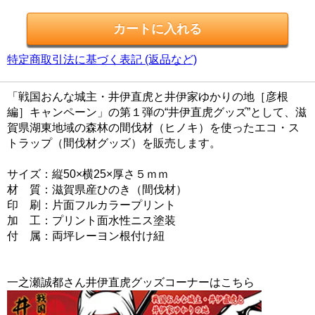
特定商取引法に基づく表記 (返品など)
「戦国おんな城主・井伊直虎と井伊家ゆかりの地［彦根
編］キャンペーン」の第１弾の“井伊直虎グッズ”として、滋
賀県湖東地域の森林の間伐材（ヒノキ）を使ったエコ・ス
トラップ（間伐材グッズ）を販売します。
サイズ：縦50×横25×厚さ５ｍｍ
材 質：滋賀県産ひのき（間伐材）
印 刷：片面フルカラープリント
加 工：プリント面水性ニス塗装
付 属：両坪レーヨン根付け紐
一之瀬誠都さん井伊直虎グッズコーナーはこちら