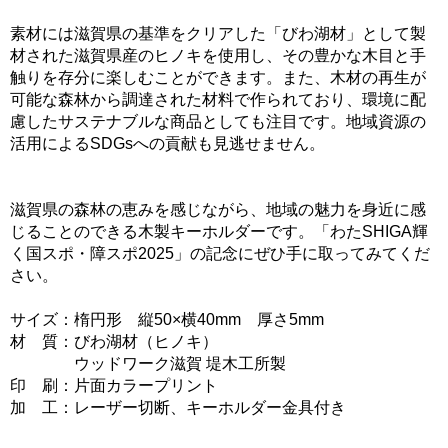
素材には滋賀県の基準をクリアした「びわ湖材」として製
材された滋賀県産のヒノキを使用し、その豊かな木目と手
触りを存分に楽しむことができます。また、木材の再生が
可能な森林から調達された材料で作られており、環境に配
慮したサステナブルな商品としても注目です。地域資源の
活用によるSDGsへの貢献も見逃せません。
滋賀県の森林の恵みを感じながら、地域の魅力を身近に感
じることのできる木製キーホルダーです。「わたSHIGA輝
く国スポ・障スポ2025」の記念にぜひ手に取ってみてくだ
さい。
サイズ：楕円形 縦50×横40mm 厚さ5mm
材 質：びわ湖材（ヒノキ）
ウッドワーク滋賀 堤木工所製
印 刷：片面カラープリント
加 工：レーザー切断、キーホルダー金具付き