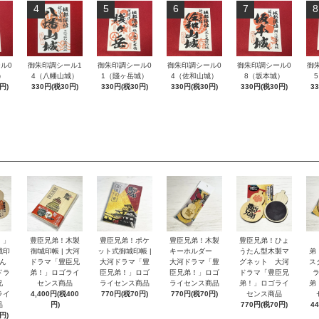
4
5
6
7
8
ル0
御朱印調シール1
御朱印調シール0
御朱印調シール0
御朱印調シール0
御
）
4（八幡山城）
1（賤ヶ岳城）
4（佐和山城）
8（坂本城）
円)
330円(税30円)
330円(税30円)
330円(税30円)
330円(税30円)
3
！」
豊臣兄弟！木製
豊臣兄弟！ポケ
豊臣兄弟！木製
豊臣兄弟！ひょ
城印
御城印帳 | 大河
ット式御城印帳 |
キーホルダー
うたん型木製マ
弟
ん
ドラマ「豊臣兄
大河ドラマ「豊
大河ドラマ「豊
グネット 大河
ス
ドラ
弟！」ロゴライ
臣兄弟！」ロゴ
臣兄弟！」ロゴ
ドラマ「豊臣兄
兄
センス商品
ライセンス商品
ライセンス商品
弟！」ロゴライ
弟
ライ
4,400円(税400
770円(税70円)
770円(税70円)
センス商品
品
円)
770円(税70円)
4
円)