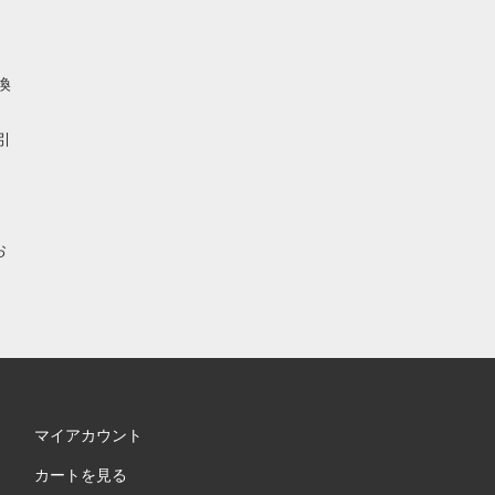
換
引
お
マイアカウント
カートを見る