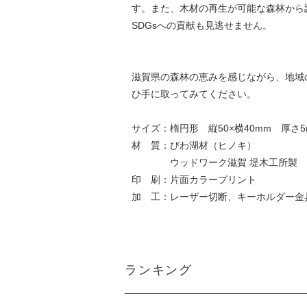
す。また、木材の再生が可能な森林から
SDGsへの貢献も見逃せません。
滋賀県の森林の恵みを感じながら、地域の
ひ手に取ってみてください。
サイズ：楕円形 縦50×横40mm 厚さ5
材 質：びわ湖材（ヒノキ）
ウッドワーク滋賀 堤木工所製
印 刷：片面カラープリント
加 工：レーザー切断、キーホルダー金
ランキング