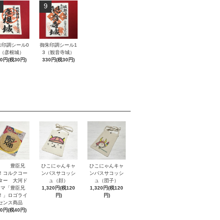
9
朱印調シール0
御朱印調シール1
5（彦根城）
3（観音寺城）
30円(税30円)
330円(税30円)
豊臣兄
ひこにゃんキャ
ひこにゃんキャ
！コルクコー
ンバスサコッシ
ンバスサコッシ
ター 大河ド
ュ（顔）
ュ（団子）
ラマ「豊臣兄
1,320円(税120
1,320円(税120
！」ロゴライ
円)
円)
センス商品
40円(税40円)