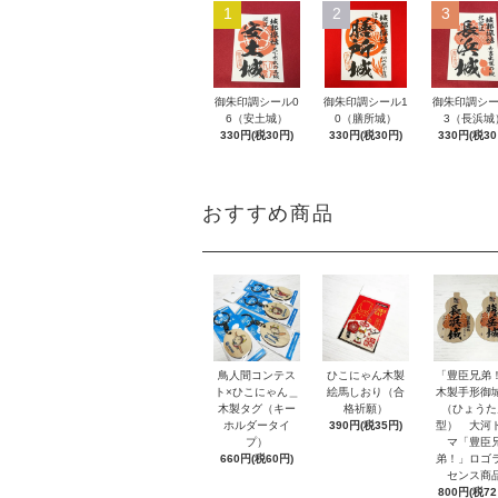
1
2
3
御朱印調シール0
御朱印調シール1
御朱印調シー
6（安土城）
0（膳所城）
3（長浜城
330円(税30円)
330円(税30円)
330円(税30
おすすめ商品
鳥人間コンテス
ひこにゃん木製
「豊臣兄弟
ト×ひこにゃん＿
絵馬しおり（合
木製手形御
木製タグ（キー
格祈願）
（ひょうた
ホルダータイ
390円(税35円)
型） 大河
プ）
マ「豊臣
660円(税60円)
弟！」ロゴ
センス商
800円(税72