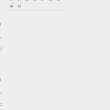
30
31
願
し
ご
願
し
ご