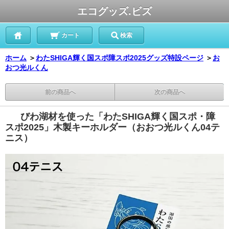
エコグッズ.ビズ
カート
検索
ホーム
＞
わたSHIGA輝く国スポ障スポ2025グッズ特設ページ
＞
お
おつ光ルくん
前の商品へ
次の商品へ
びわ湖材を使った「わたSHIGA輝く国スポ・障
スポ2025」木製キーホルダー（おおつ光ルくん04テ
ニス）