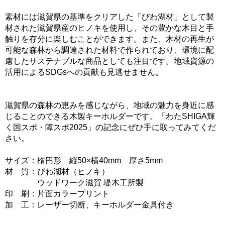
素材には滋賀県の基準をクリアした「びわ湖材」として製
材された滋賀県産のヒノキを使用し、その豊かな木目と手
触りを存分に楽しむことができます。また、木材の再生が
可能な森林から調達された材料で作られており、環境に配
慮したサステナブルな商品としても注目です。地域資源の
活用によるSDGsへの貢献も見逃せません。
滋賀県の森林の恵みを感じながら、地域の魅力を身近に感
じることのできる木製キーホルダーです。「わたSHIGA輝
く国スポ・障スポ2025」の記念にぜひ手に取ってみてくだ
さい。
サイズ：楕円形 縦50×横40mm 厚さ5mm
材 質：びわ湖材（ヒノキ）
ウッドワーク滋賀 堤木工所製
印 刷：片面カラープリント
加 工：レーザー切断、キーホルダー金具付き