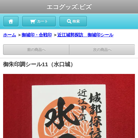
エコグッズ.ビズ
カート
検索
ホーム
＞
御城印・合戦印
＞
近江城郭探訪 御城印シール
前の商品へ
次の商品へ
御朱印調シール11（水口城）