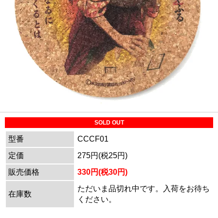
SOLD OUT
型番
CCCF01
定価
275円(税25円)
販売価格
330円(税30円)
ただいま品切れ中です。入荷をお待ち
在庫数
ください。