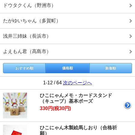
ドウタクくん（野洲市）
たがゆいちゃん（多賀町）
浅井三姉妹（長浜市）
よえもん君（高島市）
おすすめ順
価格順
新着順
1-12 / 64
次のページへ
ひこにゃんメモ・カードスタンド
（キューブ）基本ポーズ
330円(税30円)
ひこにゃん木製絵馬しおり（合格祈
願）