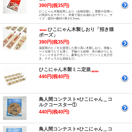
390円(税35円)
ひこにゃん木製絵馬しおり（合格祈願）。受験や目標へ
の気持ちをサポート。木製で温かみ溢れるデザイン。サ
イズ：縦50×横65×厚さ0.5mm。
ひこにゃん木製しおり「招き猫
ポーズ」
390円(税35円)
滋賀県のヒノキを使用した香り高い木製しおり。突板シ
ート仕様でとても薄く、手触りも抜群。本の曲がりにも
フィットするデザイン。豪華なカラープリントと丸穴付
き。ナチュラルな栞紐も◎。
ひこにゃん木製ミニ定規
440円(税40円)
鳥人間コンテスト×ひこにゃん＿コ
ルクコースター①
440円(税40円)
鳥人間コンテスト×ひこにゃん＿コ