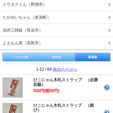
ドウタクくん（野洲市）
たがゆいちゃん（多賀町）
浅井三姉妹（長浜市）
よえもん君（高島市）
おすすめ順
価格順
新着順
1-12 / 64
次のページへ
ひこにゃん木札ストラップ （必勝
祈願）
550円(税50円)
ひこにゃん木札ストラップ （跳
び）